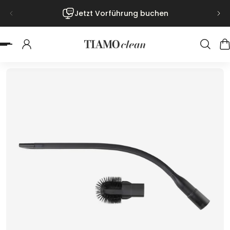
Jetzt Vorführung buchen
nhalt springen