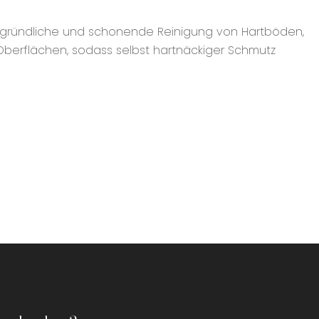
ine gründliche und schonende Reinigung von Hartböden,
 Oberflächen, sodass selbst hartnäckiger Schmutz