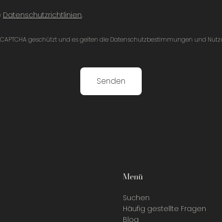
e
Datenschutzrichtlinien
.
h reCAPTCHA geschützt und es gelten die Datenschutzbestimmungen und Nu
Senden
Menü
Suchen
Häufig gestellte Fragen
Blog