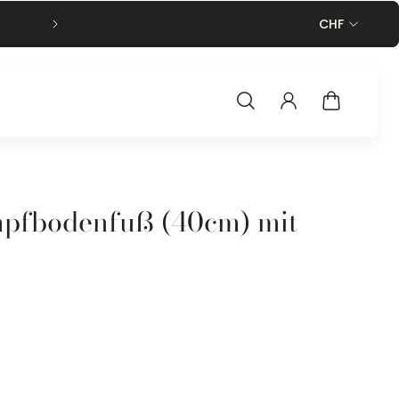
Kostenfreier Versand ab 50€ Bestel
CHF
pfbodenfuß (40cm) mit