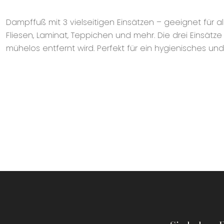
Dampffuß mit 3 vielseitigen Einsätzen – geeignet für 
Fliesen, Laminat, Teppichen und mehr. Die drei Einsät
mühelos entfernt wird. Perfekt für ein hygienisches und