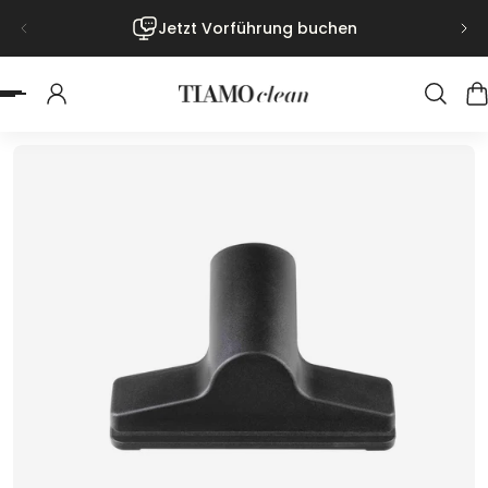
Jetzt Vorführung buchen
nhalt springen