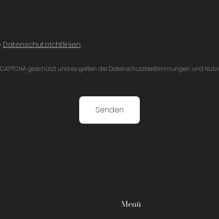
e
Datenschutzrichtlinien
.
h reCAPTCHA geschützt und es gelten die Datenschutzbestimmungen und Nu
Senden
Menü